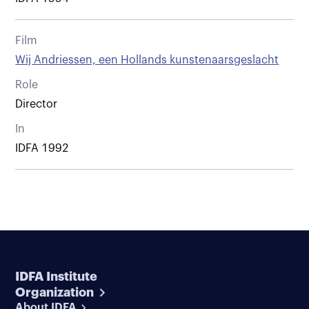
Film
Wij Andriessen, een Hollands kunstenaarsgeslacht
Role
Director
In
IDFA 1992
IDFA Institute
Organization
About IDFA