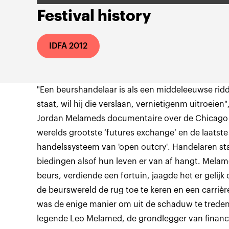
Festival history
IDFA 2012
"Een beurshandelaar is als een middeleeuwse ridd
staat, wil hij die verslaan, vernietigenm uitroeien",
Jordan Melameds documentaire over de Chicago M
werelds grootste ‘futures exchange’ en de laatste
handelssysteem van 'open outcry'. Handelaren sta
biedingen alsof hun leven er van af hangt. Melamed
beurs, verdiende een fortuin, jaagde het er gelij
de beurswereld de rug toe te keren en een carrière
was de enige manier om uit de schaduw te treden 
legende Leo Melamed, de grondlegger van financië