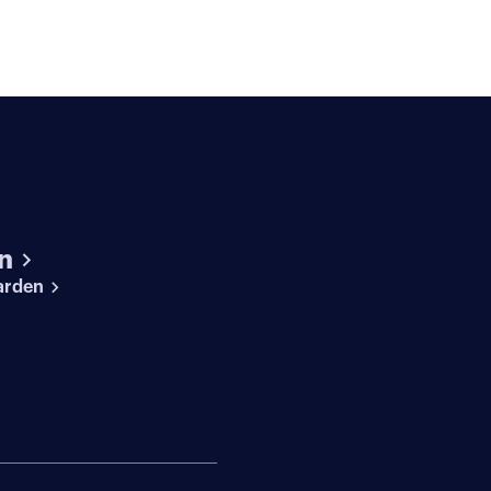
n
arden