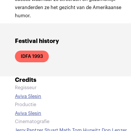
veranderden ze het gezicht van de Amerikaanse
humor.
Festival history
IDFA 1993
Credits
Regisseur
Aviva Slesin
Productie
Aviva Slesin
Cinematografie
Jerry Pantzer
,
Stuart Math
,
Tom Hurwitz
,
Don Lenzer
,