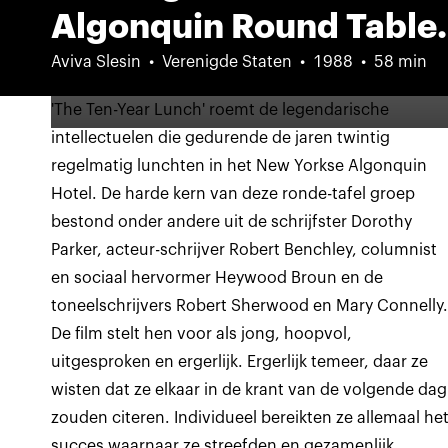
Algonquin Round Table.
Aviva Slesin
Verenigde Staten
1988
58 min
'The Ten-Year Lunch' roemt de legendarische
intellectuelen die gedurende de jaren twintig
regelmatig lunchten in het New Yorkse Algonquin
Hotel. De harde kern van deze ronde-tafel groep
bestond onder andere uit de schrijfster Dorothy
Parker, acteur-schrijver Robert Benchley, columnist
en sociaal hervormer Heywood Broun en de
toneelschrijvers Robert Sherwood en Mary Connelly
De film stelt hen voor als jong, hoopvol,
uitgesproken en ergerlijk. Ergerlijk temeer, daar ze
wisten dat ze elkaar in de krant van de volgende dag
zouden citeren. Individueel bereikten ze allemaal he
succes waarnaar ze streefden en gezamenlijk