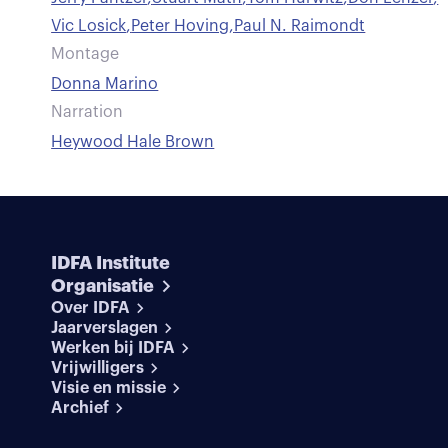
Vic Losick
,
Peter Hoving
,
Paul N. Raimondt
Montage
Donna Marino
Narration
Heywood Hale Brown
IDFA Institute
Organisatie
Over IDFA
Jaarverslagen
Werken bij IDFA
Vrijwilligers
Visie en missie
Archief