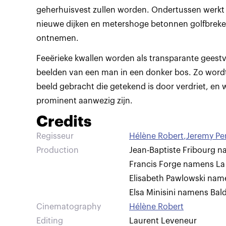
geherhuisvest zullen worden. Ondertussen werkt
nieuwe dijken en metershoge betonnen golfbrekers
ontnemen.
Feeërieke kwallen worden als transparante geest
beelden van een man in een donker bos. Zo word
beeld gebracht die getekend is door verdriet, en 
prominent aanwezig zijn.
Credits
Regisseur
Hélène Robert
,
Jeremy Per
Production
Jean-Baptiste Fribourg 
Francis Forge namens La
Elisabeth Pawlowski nam
Elsa Minisini namens Bal
Cinematography
Hélène Robert
Editing
Laurent Leveneur