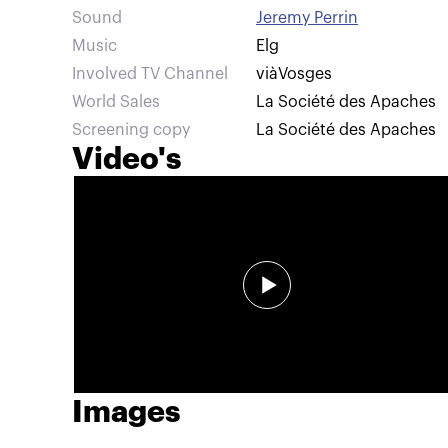
Sound
Jeremy Perrin
Music
Elg
Involved TV Channel
viàVosges
World Sales
La Société des Apaches
Screening copy
La Société des Apaches
Video's
Images