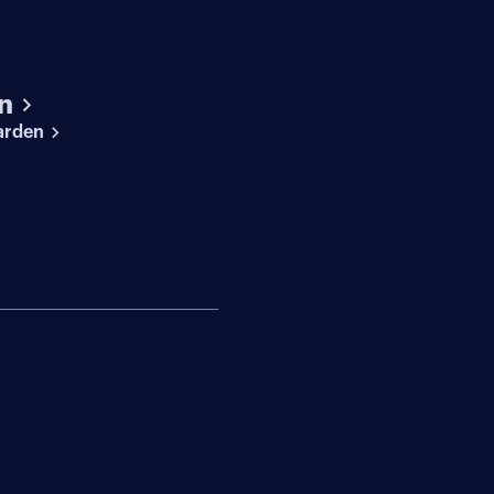
n
arden