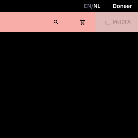
EN
/
NL
Doneer
MyIDFA
Loading...