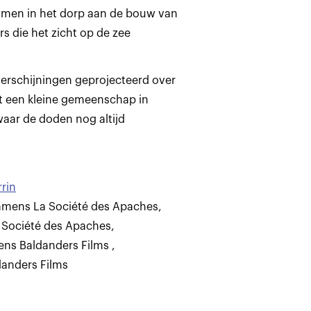
 men in het dorp aan de bouw van
 die het zicht op de zee
verschijningen geprojecteerd over
t een kleine gemeenschap in
waar de doden nog altijd
rin
namens La Société des Apaches
,
 Société des Apaches
,
ens Baldanders Films
,
danders Films