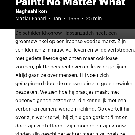
Paint! No Matter What
Naghashi kon
Maziar Bahari
Iran
1999
25 min
De schilder Khosrow Hassanzadeh heeft een
groentewinkel op een Iraanse voedselmarkt. Zijn
schilderijen zijn rauw, vol leven en wilde verfstrepen
met gedetailleerde gezichten maar ook losse
vormen, platte perspectieven en krasserige lijnen.
Altijd gaan ze over mensen. Hij voelt zich
geïnspireerd door de mensen die zijn groentewinkel
bezoeken. We zien hoe hij praatjes maakt met
opeenvolgende bezoekers, die kennelijk met een
verborgen camera worden gefilmd. Ook vertelt hij
over zijn werk terwijl hij zijn eigen gezicht filmt en
door zijn winkel loopt. Zijn moeder en zijn vrouw
vinden zijn geschilder echter maar niks, zoals ze