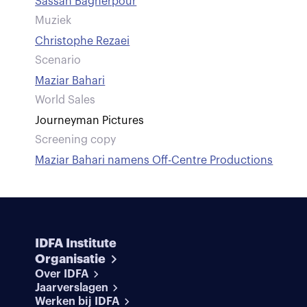
Sassan Bagherpour
Muziek
Christophe Rezaei
Scenario
Maziar Bahari
World Sales
Journeyman Pictures
Screening copy
Maziar Bahari namens Off-Centre Productions
IDFA Institute
Organisatie
Over IDFA
Jaarverslagen
Werken bij IDFA