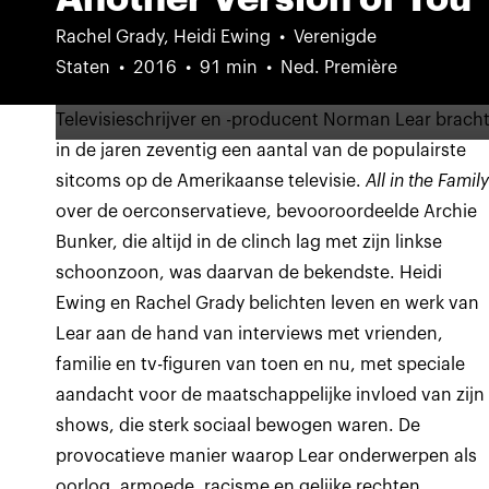
Rachel Grady, Heidi Ewing
Verenigde
Staten
2016
91 min
Ned. Première
Televisieschrijver en -producent Norman Lear brach
in de jaren zeventig een aantal van de populairste
sitcoms op de Amerikaanse televisie.
All in the Famil
over de oerconservatieve, bevooroordeelde Archie
Bunker, die altijd in de clinch lag met zijn linkse
schoonzoon, was daarvan de bekendste. Heidi
Ewing en Rachel Grady belichten leven en werk van
Lear aan de hand van interviews met vrienden,
familie en tv-figuren van toen en nu, met speciale
aandacht voor de maatschappelijke invloed van zijn
shows, die sterk sociaal bewogen waren. De
provocatieve manier waarop Lear onderwerpen als
oorlog, armoede, racisme en gelijke rechten