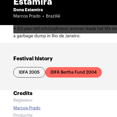
Estamira
Dona Estamira
Marcos Prado
Brazilië
A 63-year-old schizophrenic woman leads her life o
a garbage dump in Rio de Janeiro.
Festival history
IDFA 2005
IDFA Bertha Fund 2004
Credits
Regisseur
Marcos Prado
Productie