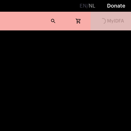
EN
/
NL
Donate
Loading...
MyIDFA