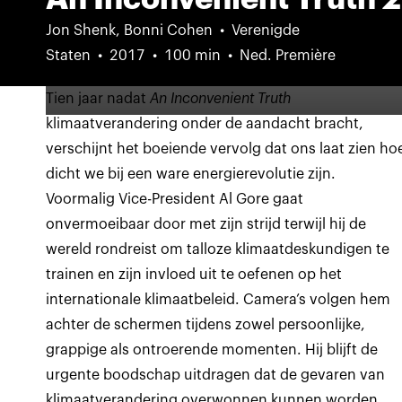
Jon Shenk, Bonni Cohen
Verenigde
Staten
2017
100 min
Ned. Première
Tien jaar nadat
An Inconvenient Truth
klimaatverandering onder de aandacht bracht,
verschijnt het boeiende vervolg dat ons laat zien ho
dicht we bij een ware energierevolutie zijn.
Voormalig Vice-President Al Gore gaat
onvermoeibaar door met zijn strijd terwijl hij de
wereld rondreist om talloze klimaatdeskundigen te
trainen en zijn invloed uit te oefenen op het
internationale klimaatbeleid. Camera’s volgen hem
achter de schermen tijdens zowel persoonlijke,
grappige als ontroerende momenten. Hij blijft de
urgente boodschap uitdragen dat de gevaren van
klimaatverandering overwonnen kunnen worden