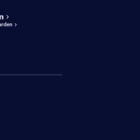
n
arden