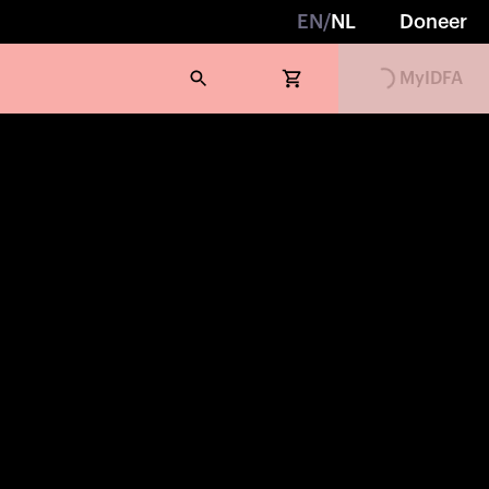
EN
/
NL
Doneer
MyIDFA
Loading...