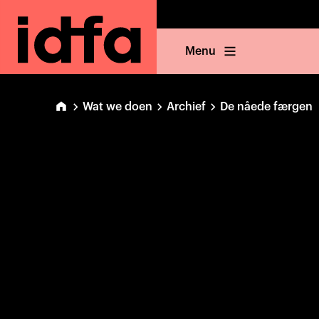
Menu
Wat we doen
Archief
De nåede færgen