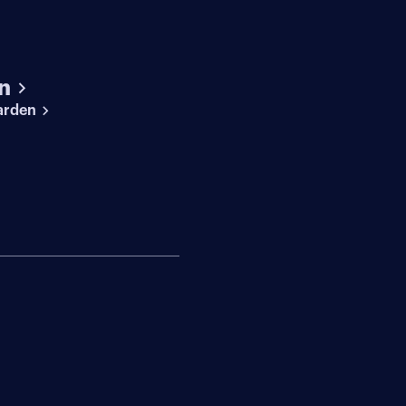
n
arden