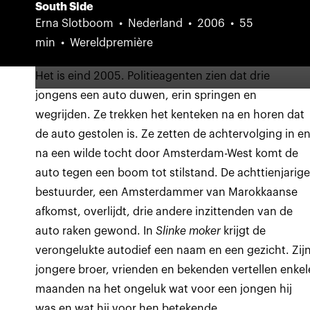
South Side
Erna Slotboom
Nederland
2006
55
min
Wereldpremière
Het is eind 2005. Politieagenten zien dat drie
jongens een auto duwen, erin springen en
wegrijden. Ze trekken het kenteken na en horen dat
de auto gestolen is. Ze zetten de achtervolging in e
na een wilde tocht door Amsterdam-West komt de
auto tegen een boom tot stilstand. De achttienjarig
bestuurder, een Amsterdammer van Marokkaanse
afkomst, overlijdt, drie andere inzittenden van de
auto raken gewond. In
Slinke moker
krijgt de
verongelukte autodief een naam en een gezicht. Zij
jongere broer, vrienden en bekenden vertellen enkel
maanden na het ongeluk wat voor een jongen hij
was en wat hij voor hen betekende.