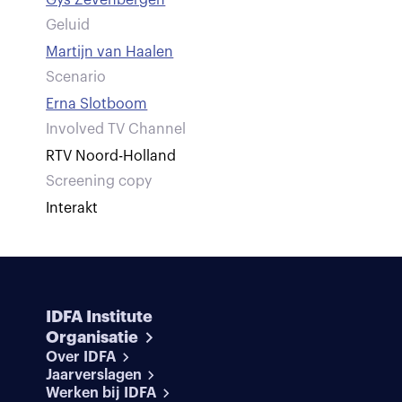
Gys Zevenbergen
Geluid
Martijn van Haalen
Scenario
Erna Slotboom
Involved TV Channel
RTV Noord-Holland
Screening copy
Interakt
IDFA Institute
Organisatie
Over IDFA
Jaarverslagen
Werken bij IDFA