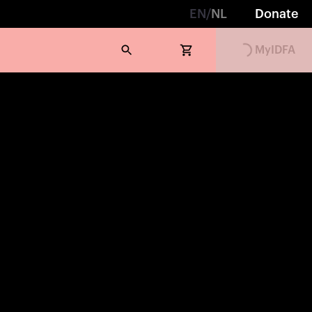
EN
/
NL
Donate
Loading...
MyIDFA