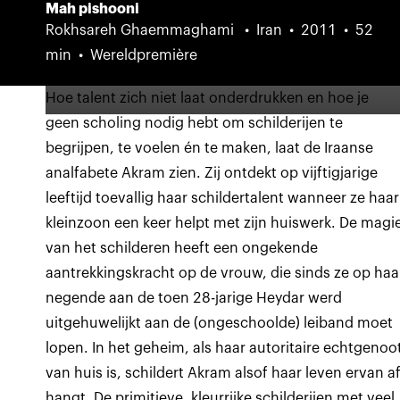
Mah pishooni
Rokhsareh Ghaemmaghami
Iran
2011
52
min
Wereldpremière
Hoe talent zich niet laat onderdrukken en hoe je
geen scholing nodig hebt om schilderijen te
begrijpen, te voelen én te maken, laat de Iraanse
analfabete Akram zien. Zij ontdekt op vijftigjarige
leeftijd toevallig haar schildertalent wanneer ze haar
kleinzoon een keer helpt met zijn huiswerk. De magi
van het schilderen heeft een ongekende
aantrekkingskracht op de vrouw, die sinds ze op haa
negende aan de toen 28-jarige Heydar werd
uitgehuwelijkt aan de (ongeschoolde) leiband moet
lopen. In het geheim, als haar autoritaire echtgenoo
van huis is, schildert Akram alsof haar leven ervan a
hangt. De primitieve, kleurrijke schilderijen met veel