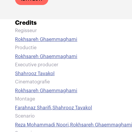
Credits
Regisseur
Rokhsareh Ghaemmaghami
Productie
Rokhsareh Ghaemmaghami
Executive producer
Shahrooz Tavakol
Cinematografie
Rokhsareh Ghaemmaghami
Montage
Farahnaz Sharifi
,
Shahrooz Tavakol
Scenario
Reza Mohammadi Noori
,
Rokhsareh Ghaemmagham