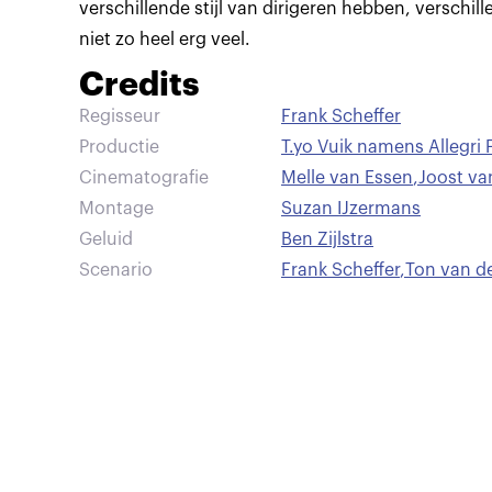
verschillende stijl van dirigeren hebben, verschille
niet zo heel erg veel.
Credits
Regisseur
Frank Scheffer
Productie
T.yo Vuik namens Allegri 
Cinematografie
Melle van Essen
,
Joost va
Montage
Suzan IJzermans
Geluid
Ben Zijlstra
Scenario
Frank Scheffer
,
Ton van d