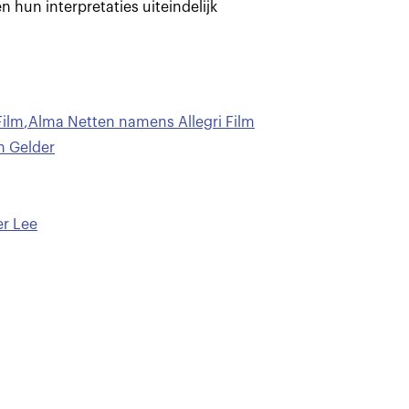
n hun interpretaties uiteindelijk
Film
,
Alma Netten namens Allegri Film
n Gelder
er Lee