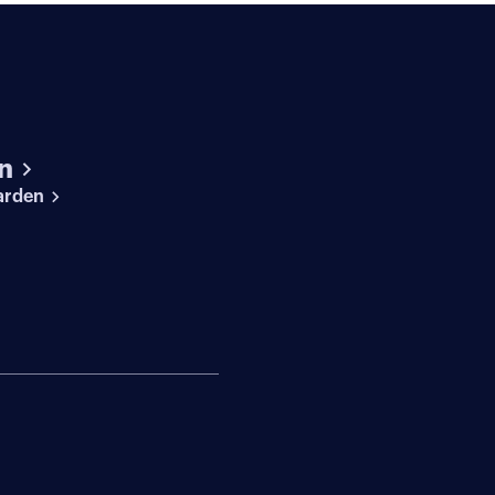
n
arden