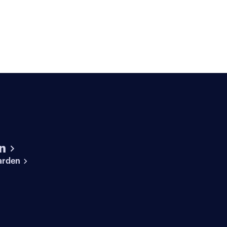
n
arden