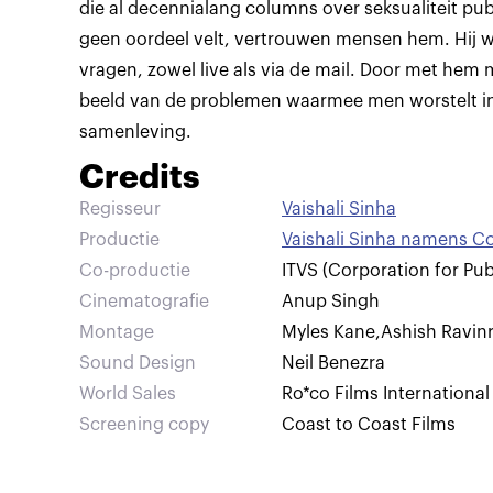
die al decennialang columns over seksualiteit pu
geen oordeel velt, vertrouwen mensen hem. Hij 
vragen, zowel live als via de mail. Door met hem m
beeld van de problemen waarmee men worstelt i
samenleving.
Credits
Regisseur
Vaishali Sinha
Productie
Vaishali Sinha namens Co
Co-productie
ITVS (Corporation for Pub
Cinematografie
Anup Singh
Montage
Myles Kane
,
Ashish Ravin
Sound Design
Neil Benezra
World Sales
Ro*co Films International
Screening copy
Coast to Coast Films