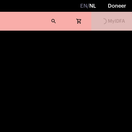
EN
/
NL
Doneer
MyIDFA
Loading...