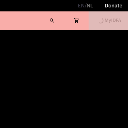
EN
/
NL
Donate
MyIDFA
Loading...