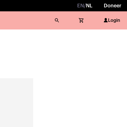
EN
/
NL
Doneer
Login