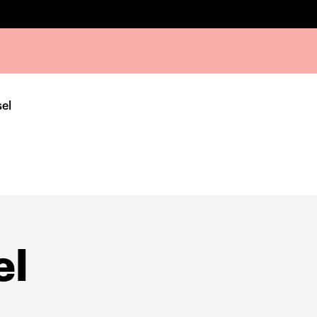
sel
el