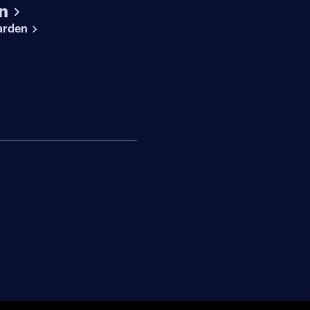
n
arden