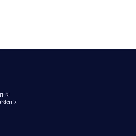
n
arden