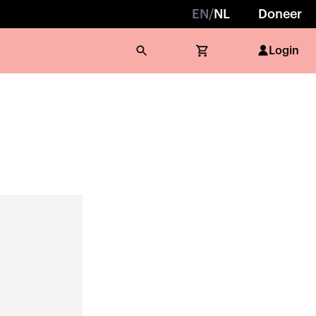
EN
/
NL
Doneer
Login