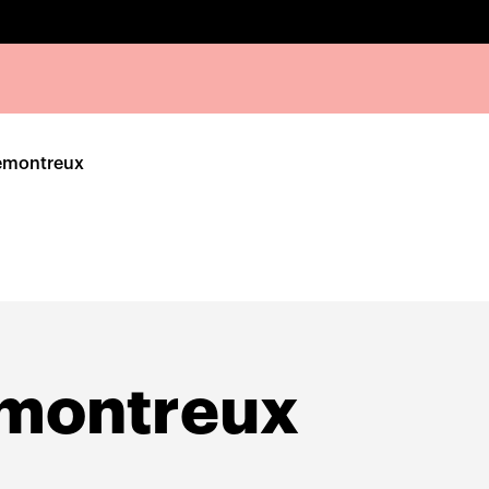
emontreux
montreux