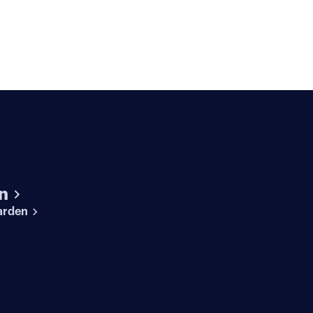
n
arden