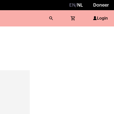
EN
/
NL
Doneer
Login