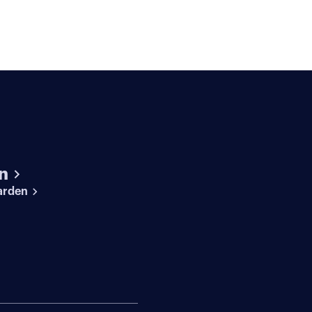
n
arden