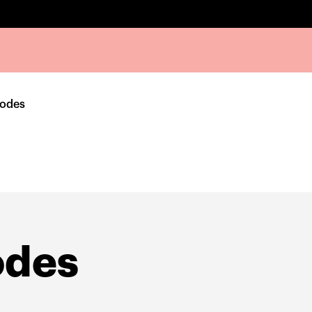
Hodes
odes