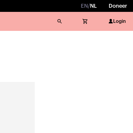
EN
/
NL
Doneer
Login