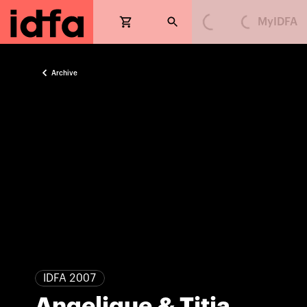
MyIDFA
Loading...
Loading...
Archive
IDFA 2007
Angelique & Titia