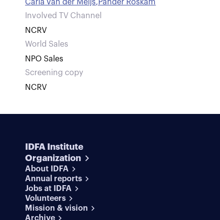
Carla van der Meijs
,
Pander Roskam
Involved TV Channel
NCRV
World Sales
NPO Sales
Screening copy
NCRV
IDFA Institute
Organization
About IDFA
Annual reports
Jobs at IDFA
Volunteers
Mission & vision
Archive