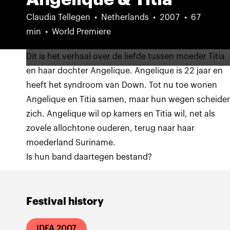
Claudia Tellegen
Netherlands
2007
67
min
World Premiere
Dit is het verhaal over de liefde tussen moeder Titia
en haar dochter Angelique. Angelique is 22 jaar en
heeft het syndroom van Down. Tot nu toe wonen
Angelique en Titia samen, maar hun wegen scheide
zich. Angelique wil op kamers en Titia wil, net als
zovele allochtone ouderen, terug naar haar
moederland Suriname.
Is hun band daartegen bestand?
Festival history
IDFA 2007