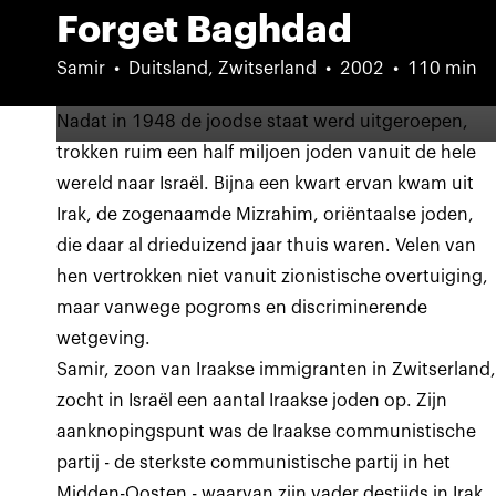
Forget Baghdad
Samir
Duitsland, Zwitserland
2002
110 min
Nadat in 1948 de joodse staat werd uitgeroepen,
trokken ruim een half miljoen joden vanuit de hele
wereld naar Israël. Bijna een kwart ervan kwam uit
Irak, de zogenaamde Mizrahim, oriëntaalse joden,
die daar al drieduizend jaar thuis waren. Velen van
hen vertrokken niet vanuit zionistische overtuiging,
maar vanwege pogroms en discriminerende
wetgeving.
Samir, zoon van Iraakse immigranten in Zwitserland
zocht in Israël een aantal Iraakse joden op. Zijn
aanknopingspunt was de Iraakse communistische
partij - de sterkste communistische partij in het
Midden-Oosten - waarvan zijn vader destijds in Irak