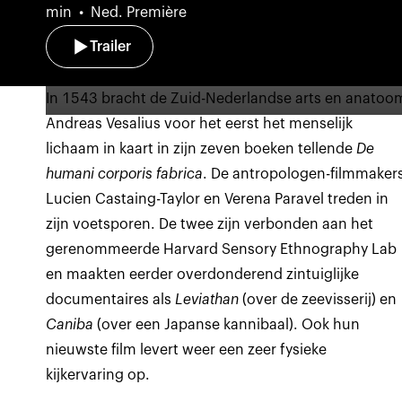
min
Ned. Première
Trailer
In 1543 bracht de Zuid-Nederlandse arts en anatoo
Andreas Vesalius voor het eerst het menselijk
lichaam in kaart in zijn zeven boeken tellende
De
humani corporis fabrica
. De antropologen-filmmaker
Lucien Castaing-Taylor en Verena Paravel treden in
zijn voetsporen. De twee zijn verbonden aan het
gerenommeerde Harvard Sensory Ethnography Lab
en maakten eerder overdonderend zintuiglijke
documentaires als
Leviathan
(over de zeevisserij) en
Caniba
(over een Japanse kannibaal). Ook hun
nieuwste film levert weer een zeer fysieke
kijkervaring op.