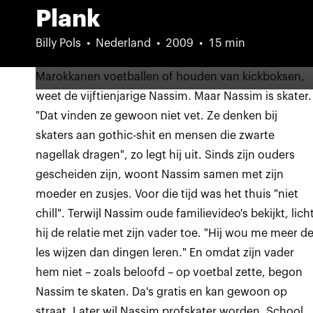
Plank
Billy Pols
Nederland
2009
15 min
Marokkanen voetballen of houden van kickboksen,
weet de vijftienjarige Nassim. Maar Nassim is skater.
"Dat vinden ze gewoon niet vet. Ze denken bij
skaters aan gothic-shit en mensen die zwarte
nagellak dragen", zo legt hij uit. Sinds zijn ouders
gescheiden zijn, woont Nassim samen met zijn
moeder en zusjes. Voor die tijd was het thuis "niet
chill". Terwijl Nassim oude familievideo's bekijkt, lich
hij de relatie met zijn vader toe. "Hij wou me meer d
les wijzen dan dingen leren." En omdat zijn vader
hem niet – zoals beloofd – op voetbal zette, begon
Nassim te skaten. Da's gratis en kan gewoon op
straat. Later wil Nassim profskater worden. School,