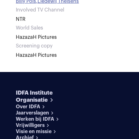
Billy Pols
,
Liedewij Theisens
Involved TV Channel
NTR
World Sales
HazazaH Pictures
Screening copy
HazazaH Pictures
IDFA Institute
Organisatie
Over IDFA
Jaarverslagen
Werken bij IDFA
Vrijwilligers
Visie en missie
Archief