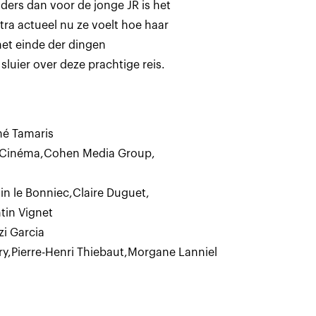
ders dan voor de jonge JR is het
tra actueel nu ze voelt hoe haar
et einde der dingen
luier over deze prachtige reis.
né Tamaris
 Cinéma
,
Cohen Media Group
,
n le Bonniec
,
Claire Duguet
,
tin Vignet
i Garcia
ry
,
Pierre-Henri Thiebaut
,
Morgane Lanniel