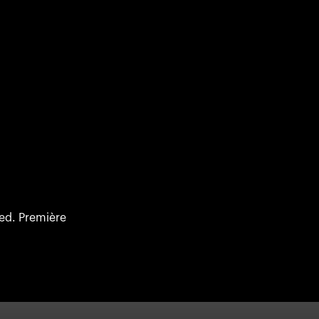
s
ed. Première