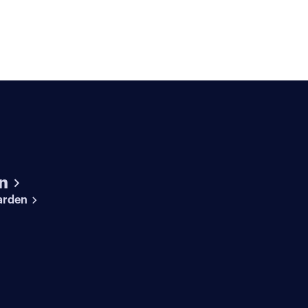
n
arden