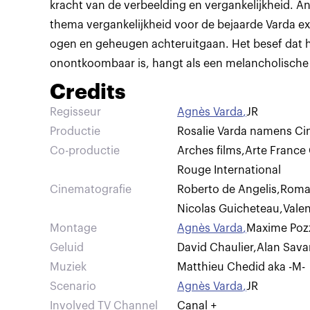
kracht van de verbeelding en vergankelijkheid. An
thema vergankelijkheid voor de bejaarde Varda ex
ogen en geheugen achteruitgaan. Het besef dat h
onontkoombaar is, hangt als een melancholische s
Credits
Regisseur
Agnès Varda
,
JR
Productie
Rosalie Varda namens Ci
Co-productie
Arches films
,
Arte France
Rouge International
Cinematografie
Roberto de Angelis
,
Romai
Nicolas Guicheteau
,
Valen
Montage
Agnès Varda
,
Maxime Pozz
Geluid
David Chaulier
,
Alan Sava
Muziek
Matthieu Chedid aka -M-
Scenario
Agnès Varda
,
JR
Involved TV Channel
Canal +