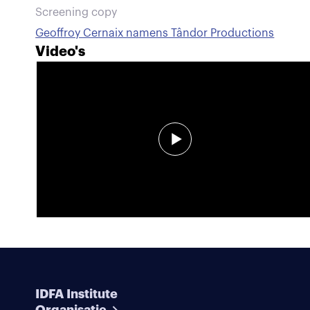
Screening copy
Geoffroy Cernaix namens Tândor Productions
Video's
IDFA Institute
Organisatie