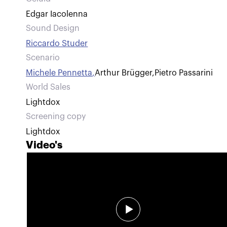
Edgar Iacolenna
Sound Design
Riccardo Studer
Scenario
Michele Pennetta
,
Arthur Brügger
,
Pietro Passarini
World Sales
Lightdox
Screening copy
Lightdox
Video's