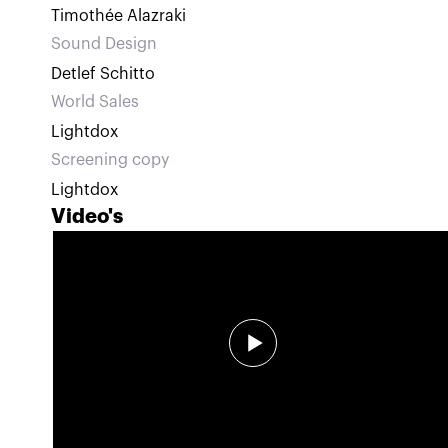
Timothée Alazraki
Sound Design
Detlef Schitto
World Sales
Lightdox
Screening copy
Lightdox
Video's