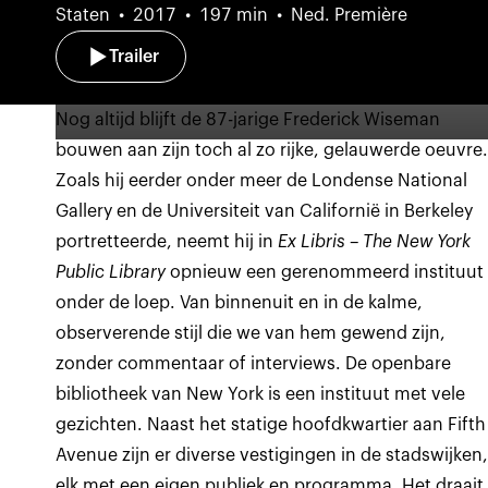
Staten
2017
197 min
Ned. Première
Trailer
Nog altijd blijft de 87-jarige Frederick Wiseman
bouwen aan zijn toch al zo rijke, gelauwerde oeuvre
Zoals hij eerder onder meer de Londense National
Gallery en de Universiteit van Californië in Berkeley
portretteerde, neemt hij in
Ex Libris – The New York
Public Library
opnieuw een gerenommeerd instituut
onder de loep. Van binnenuit en in de kalme,
observerende stijl die we van hem gewend zijn,
zonder commentaar of interviews. De openbare
bibliotheek van New York is een instituut met vele
gezichten. Naast het statige hoofdkwartier aan Fifth
Avenue zijn er diverse vestigingen in de stadswijken
elk met een eigen publiek en programma. Het draait