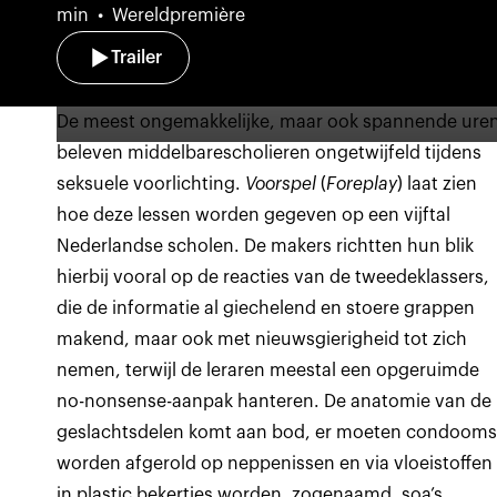
min
Wereldpremière
Trailer
De meest ongemakkelijke, maar ook spannende ure
beleven middelbarescholieren ongetwijfeld tijdens
seksuele voorlichting.
Voorspel
(
Foreplay
) laat zien
hoe deze lessen worden gegeven op een vijftal
Nederlandse scholen. De makers richtten hun blik
hierbij vooral op de reacties van de tweedeklassers,
die de informatie al giechelend en stoere grappen
makend, maar ook met nieuwsgierigheid tot zich
nemen, terwijl de leraren meestal een opgeruimde
no-nonsense-aanpak hanteren. De anatomie van de
geslachtsdelen komt aan bod, er moeten condoom
worden afgerold op neppenissen en via vloeistoffen
in plastic bekertjes worden, zogenaamd, soa’s