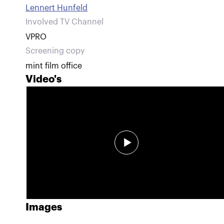
Lennert Hunfeld
Involved TV Channel
VPRO
Screening copy
mint film office
Video's
Images