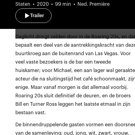
Staten
2020
99 min
Ned. Première
Trailer
Daglicht dringt zelden door in de Roaring 20s, en da
bepaalt een deel van de aantrekkingskracht van dez
buurtkroeg aan de buitenrand van Las Vegas. Voor
veel vaste bezoekers is de bar een tweede
huiskamer; voor Michael, een aan lager wal geraakt
acteur die na sluitingstijd het café schoonmaakt, zij
enige. Maar vanaf morgen is dat allemaal voorbij.
Roaring 20s sluit definitief de deuren, en de broers
Bill en Turner Ross leggen het laatste etmaal in zijn
bestaan vast.
De binnendruppelende gasten vormen een doorsne
van de samenleving: oud, jong, wit, zwart, vrouw,