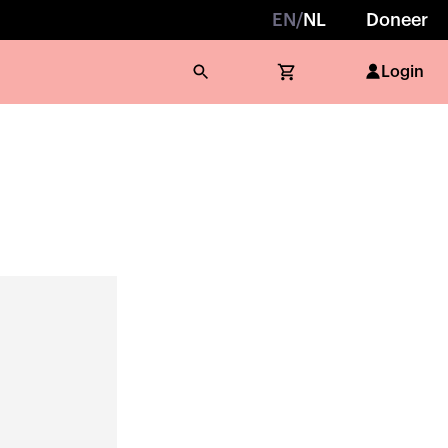
EN
/
NL
Doneer
Login