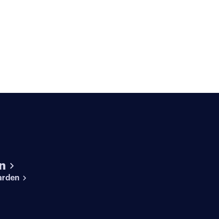
n
arden