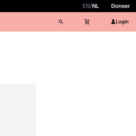
EN
/
NL
Doneer
Login