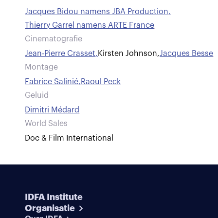
Jacques Bidou namens JBA Production
,
Thierry Garrel namens ARTE France
Cinematografie
Jean-Pierre Crasset
,
Kirsten Johnson
,
Jacques Besse
Montage
Fabrice Salinié
,
Raoul Peck
Geluid
Dimitri Médard
World Sales
Doc & Film International
IDFA Institute
Organisatie