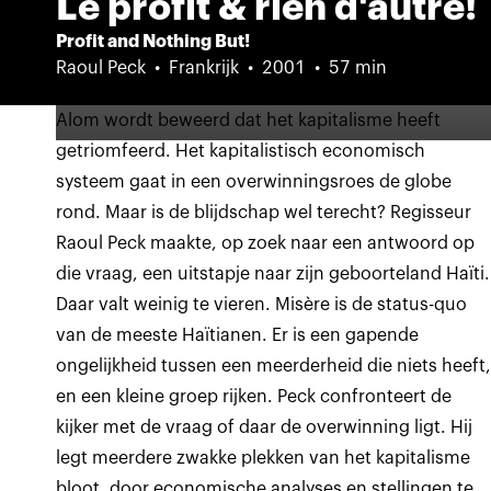
Le profit & rien d'autre!
Profit and Nothing But!
Raoul Peck
Frankrijk
2001
57 min
Alom wordt beweerd dat het kapitalisme heeft
getriomfeerd. Het kapitalistisch economisch
systeem gaat in een overwinningsroes de globe
rond. Maar is de blijdschap wel terecht? Regisseur
Raoul Peck maakte, op zoek naar een antwoord op
die vraag, een uitstapje naar zijn geboorteland Haïti.
Daar valt weinig te vieren. Misère is de status-quo
van de meeste Haïtianen. Er is een gapende
ongelijkheid tussen een meerderheid die niets heeft
en een kleine groep rijken. Peck confronteert de
kijker met de vraag of daar de overwinning ligt. Hij
legt meerdere zwakke plekken van het kapitalisme
bloot, door economische analyses en stellingen te