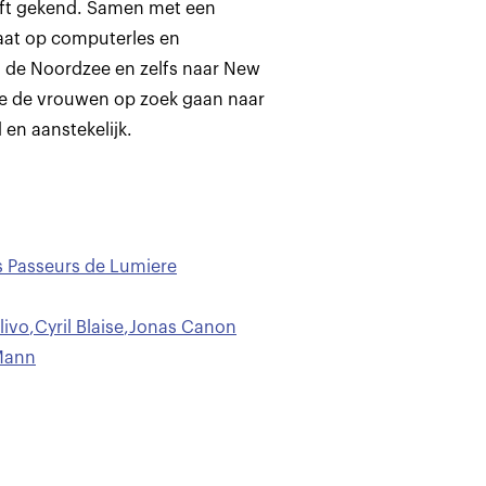
eeft gekend. Samen met een
gaat op computerles en
, de Noordzee en zelfs naar New
ee de vrouwen op zoek gaan naar
 en aanstekelijk.
 Passeurs de Lumiere
livo
,
Cyril Blaise
,
Jonas Canon
Mann