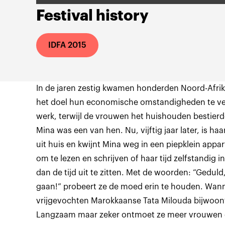
Festival history
IDFA 2015
In de jaren zestig kwamen honderden Noord-Afrik
het doel hun economische omstandigheden te v
werk, terwijl de vrouwen het huishouden bestier
Mina was een van hen. Nu, vijftig jaar later, is ha
uit huis en kwijnt Mina weg in een piepklein appa
om te lezen en schrijven of haar tijd zelfstandig i
dan de tijd uit te zitten. Met de woorden: “Geduld,
gaan!” probeert ze de moed erin te houden. Wann
vrijgevochten Marokkaanse Tata Milouda bijwoont,
Langzaam maar zeker ontmoet ze meer vrouwen die