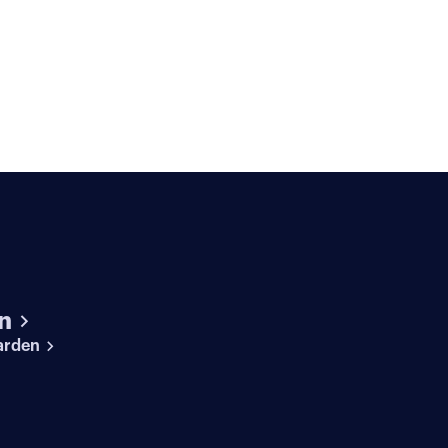
n
arden