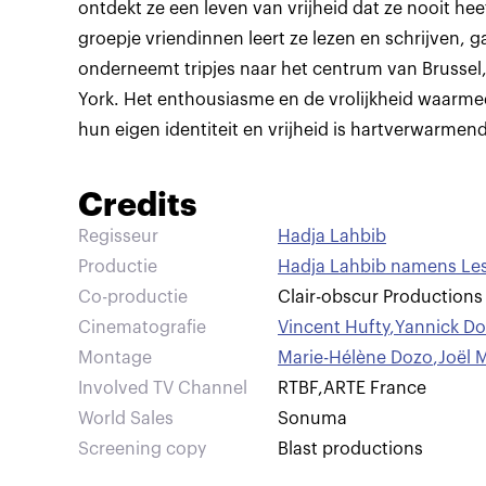
ontdekt ze een leven van vrijheid dat ze nooit h
groepje vriendinnen leert ze lezen en schrijven, 
onderneemt tripjes naar het centrum van Brussel
York. Het enthousiasme en de vrolijkheid waarm
hun eigen identiteit en vrijheid is hartverwarmend
Credits
Regisseur
Hadja Lahbib
Productie
Hadja Lahbib namens Les
Co-productie
Clair-obscur Productions
Cinematografie
Vincent Hufty
,
Yannick Do
Montage
Marie-Hélène Dozo
,
Joël 
Involved TV Channel
RTBF
,
ARTE France
World Sales
Sonuma
Screening copy
Blast productions