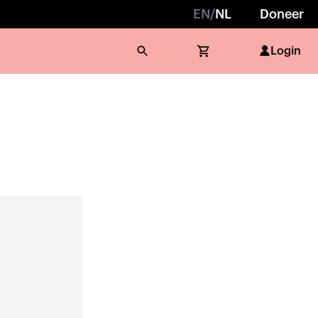
EN
/
NL
Doneer
Login