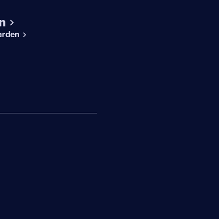
n
arden