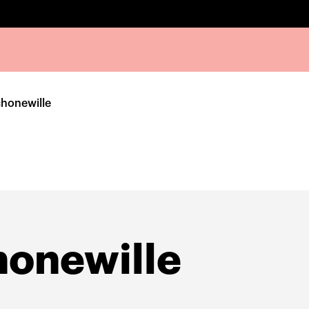
chonewille
honewille