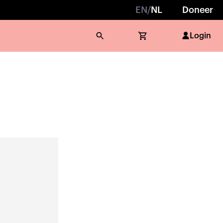
EN
/
NL
Doneer
Login