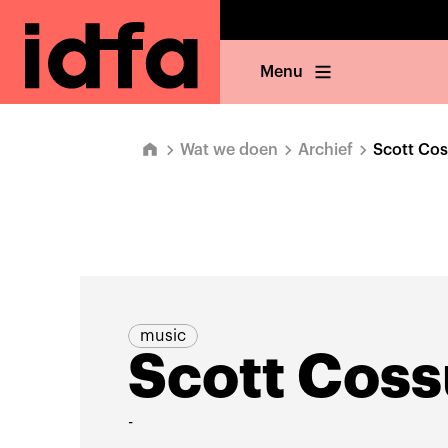
Menu
Wat we doen
Archief
Scott Co
music
Scott Coss
-