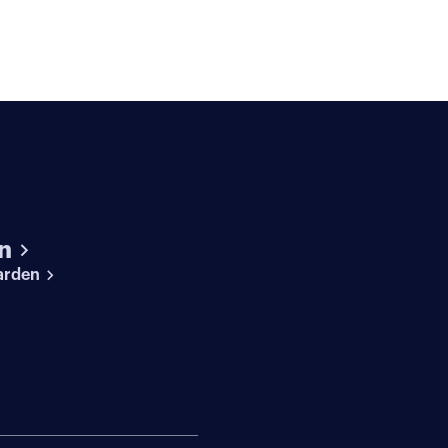
n
arden