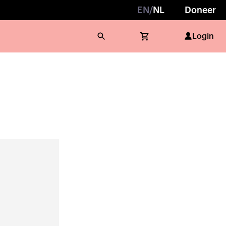
EN
/
NL
Doneer
Login