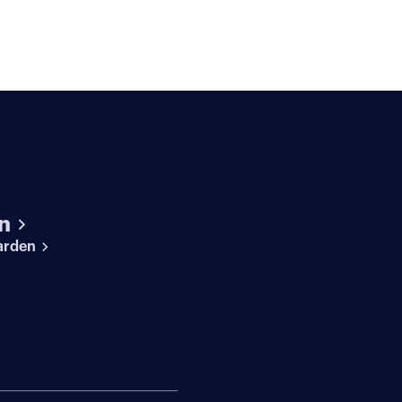
n
arden