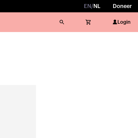
EN
/
NL
Doneer
Login