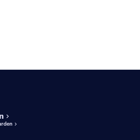
n
arden