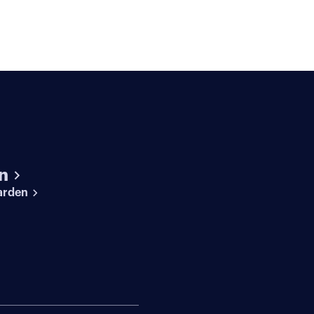
n
arden