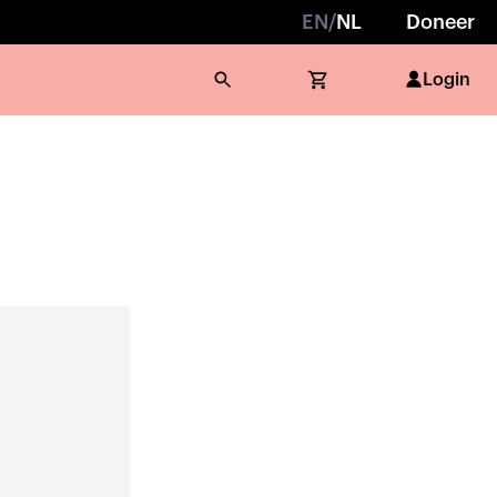
EN
/
NL
Doneer
Login