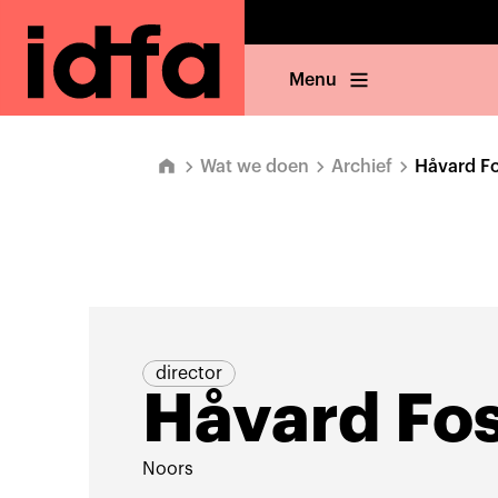
Menu
Wat we doen
Archief
Håvard F
director
Håvard Fo
Noors