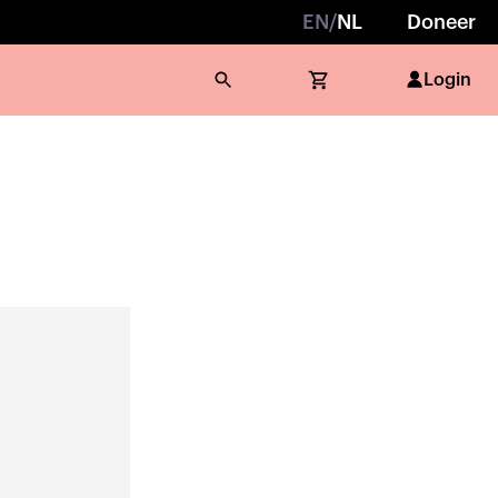
EN
/
NL
Doneer
Login