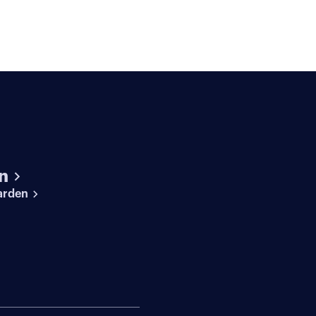
n
arden