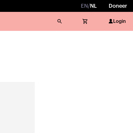
EN
/
NL
Doneer
Login