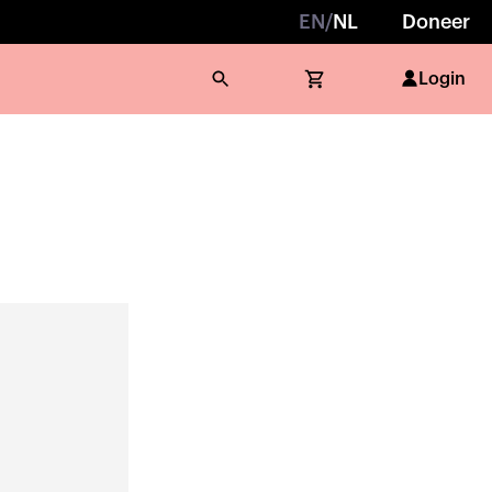
EN
/
NL
Doneer
Login