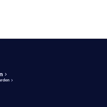
n
arden