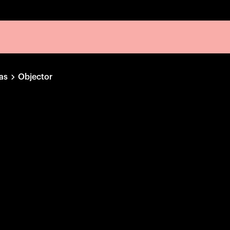
las
Objector