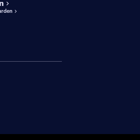
n
arden