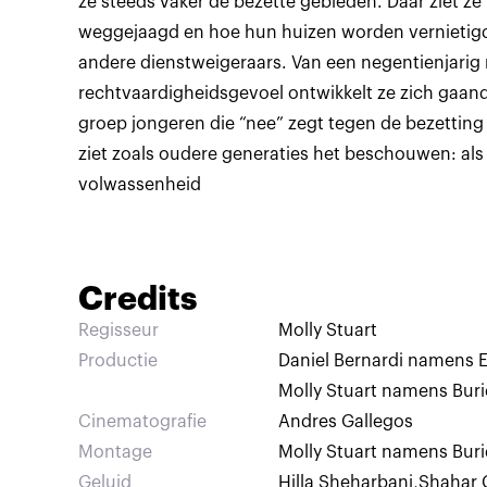
ze steeds vaker de bezette gebieden. Daar ziet ze
weggejaagd en hoe hun huizen worden vernietigd
andere dienstweigeraars. Van een negentienjarig 
rechtvaardigheidsgevoel ontwikkelt ze zich gaa
groep jongeren die “nee” zegt tegen de bezetting e
ziet zoals oudere generaties het beschouwen: als
volwassenheid
Credits
Regisseur
Molly Stuart
Productie
Daniel Bernardi namens E
Molly Stuart namens Bur
Cinematografie
Andres Gallegos
Montage
Molly Stuart namens Bur
Geluid
Hilla Sheharbani
,
Shahar