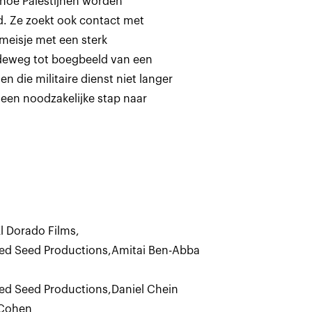
 hoe Palestijnen worden
. Ze zoekt ook contact met
meisje met een sterk
ndeweg tot boegbeeld van een
n die militaire dienst niet langer
 een noodzakelijke stap naar
l Dorado Films
,
ied Seed Productions
,
Amitai Ben-Abba
ied Seed Productions
,
Daniel Chein
 Cohen