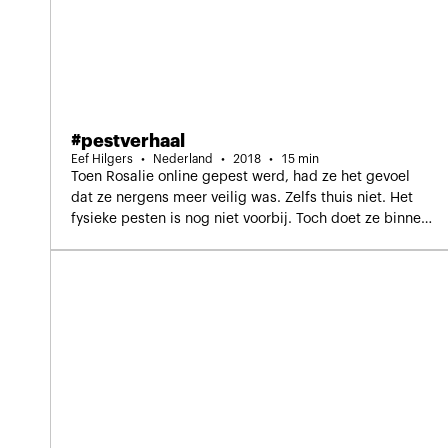
#pestverhaal
Eef Hilgers
Nederland
2018
15 min
Toen Rosalie online gepest werd, had ze het gevoel
dat ze nergens meer veilig was. Zelfs thuis niet. Het
fysieke pesten is nog niet voorbij. Toch doet ze binnen
de vier muren van haar slaapkamer haar verhaal en
wisselt ze online ervaringen uit met lotgenoten. Kan de
digitale wereld haar ook iets positiefs brengen?