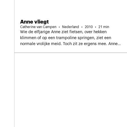
Anne vliegt
Catherine van Campen
Nederland
2010
21 min
Wie de elfjarige Anne ziet fietsen, over hekken
klimmen of op een trampoline springen, ziet een
normale vrolijke meid. Toch zit ze ergens mee. Anne
heeft namelijk Gilles de la Tourette. Als ze moe is of
stil moet zitten in de klas, spelen haar tics op.
Desondanks probeert ze zo gewoon mogelijk door het
leven te gaan.