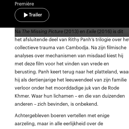
Première
Trailer
Na
The Missing Picture
(2013) en
Exile
(2016) is dit
het afsluitende deel van Rithy Panh’s trilogie over he
collectieve trauma van Cambodja. Na zijn filmische
analyses over mechanismen van misdaad kiest hij
met deze film voor het vinden van vrede en
berusting. Panh keert terug naar het platteland, waa
hij als dertienjarige het leeuwendeel van zijn familie
verloor onder het moorddadige juk van de Rode
Khmer. Waar hun lichamen – en die van duizenden
anderen – zich bevinden, is onbekend.
Achtergebleven boeren vertellen met enige
aarzeling, maar in alle eerlijkheid over de