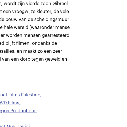
 wordt zijn vierde zoon Gibreel
t een vroegwijze kleuter, de vele
nde bouw van de scheidingsmuur
t de hele wereld (waaronder mense
r, er worden mensen gearresteerd
ad blijft filmen, ondanks de
sailles, en maakt zo een zeer
jd van een dorp tegen geweld en
at Films Palestine
,
DVD Films
,
gria Productions
got
,
Guy Davidi