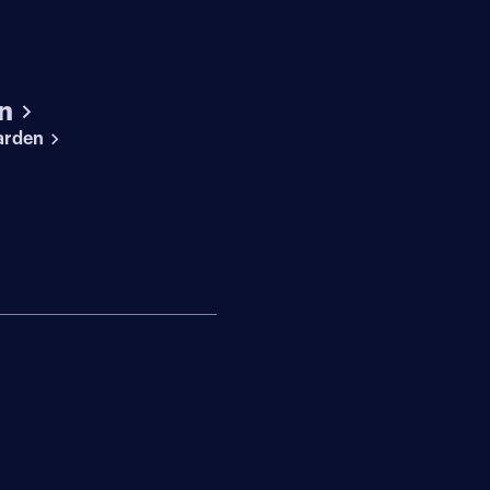
n
arden