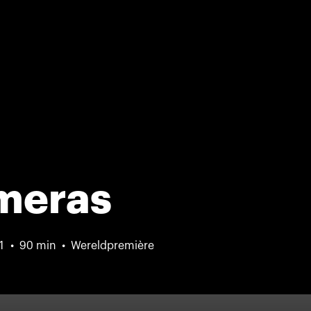
meras
1
90 min
Wereldpremière