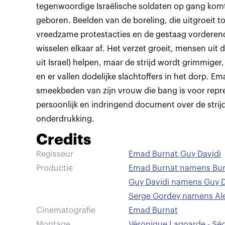
tegenwoordige Israëlische soldaten op gang komt,
geboren. Beelden van de boreling, die uitgroeit to
vreedzame protestacties en de gestaag vordere
wisselen elkaar af. Het verzet groeit, mensen ui
uit Israel) helpen, maar de strijd wordt grimmige
en er vallen dodelijke slachtoffers in het dorp. Em
smeekbeden van zijn vrouw die bang is voor repre
persoonlijk en indringend document over de stri
onderdrukking.
Credits
Regisseur
Emad Burnat
,
Guy Davidi
Productie
Emad Burnat namens Burn
Guy Davidi namens Guy 
Serge Gordey namens Ale
Cinematografie
Emad Burnat
Montage
Véronique Lagoarde - Sé