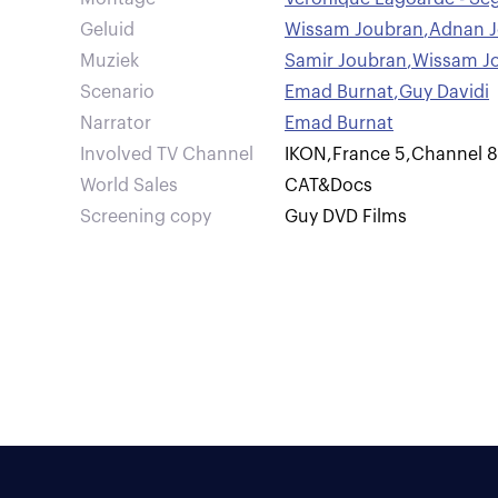
Geluid
Wissam Joubran
,
Adnan 
Muziek
Samir Joubran
,
Wissam J
Scenario
Emad Burnat
,
Guy Davidi
Narrator
Emad Burnat
Involved TV Channel
IKON
,
France 5
,
Channel 8
World Sales
CAT&Docs
Screening copy
Guy DVD Films