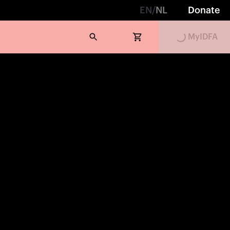
EN
/
NL
Donate
MyIDFA
Loading...