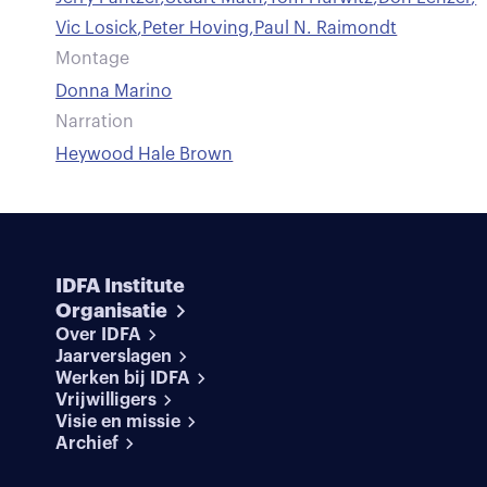
Vic Losick
,
Peter Hoving
,
Paul N. Raimondt
Montage
Donna Marino
Narration
Heywood Hale Brown
IDFA Institute
Organisatie
Over IDFA
Jaarverslagen
Werken bij IDFA
Vrijwilligers
Visie en missie
Archief