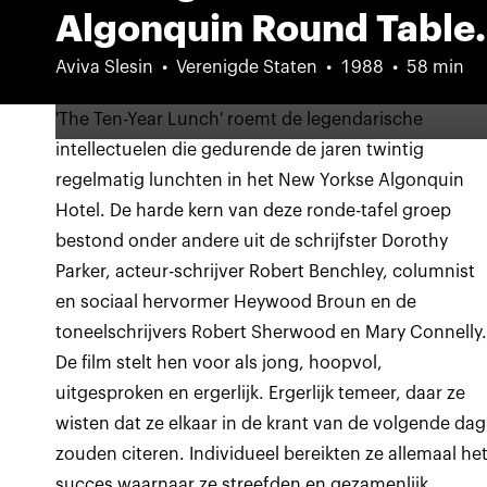
Algonquin Round Table.
Aviva Slesin
Verenigde Staten
1988
58 min
'The Ten-Year Lunch' roemt de legendarische
intellectuelen die gedurende de jaren twintig
regelmatig lunchten in het New Yorkse Algonquin
Hotel. De harde kern van deze ronde-tafel groep
bestond onder andere uit de schrijfster Dorothy
Parker, acteur-schrijver Robert Benchley, columnist
en sociaal hervormer Heywood Broun en de
toneelschrijvers Robert Sherwood en Mary Connelly
De film stelt hen voor als jong, hoopvol,
uitgesproken en ergerlijk. Ergerlijk temeer, daar ze
wisten dat ze elkaar in de krant van de volgende dag
zouden citeren. Individueel bereikten ze allemaal he
succes waarnaar ze streefden en gezamenlijk