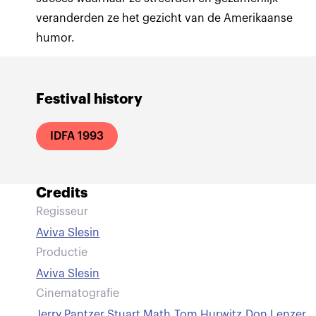
veranderden ze het gezicht van de Amerikaanse
humor.
Festival history
IDFA 1993
Credits
Regisseur
Aviva Slesin
Productie
Aviva Slesin
Cinematografie
Jerry Pantzer
,
Stuart Math
,
Tom Hurwitz
,
Don Lenzer
,